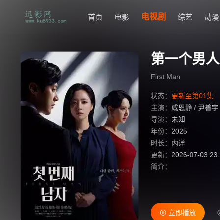
电视剧
首页
电影
综艺
动漫
第一个男人
First Man
状态：
更新至第01集
主演：
咸恩静
/
尹善宇
导演：
未知
年份：
2025
时长：
内详
更新：
2026-07-03 23
简介：
立即播放