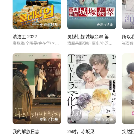
叙事结构上，《第一个男人》采用了双线并行的方式，一条线是姐
逐渐交织在一起，形成了一幅错综复杂的故事画卷。这种叙事方式
第79集
第80集
第81集
心。
更新至16集
更新至5集
第85集
第86集
第87集
总的来说，《第一个男人》是一部值得一看的电视剧。它不仅有着
清洁工 2022
灵媒侦探城塚翡翠 第一季
所以
中的善恶与欲望，也让我们对生活有了更多的感悟和思考。
廉晶雅/全昭旻/金在华/李茂生/罗钟赞/
清原果耶/濑户康史/小芝风花/及川光博/田中道子/
第91集
第92集
第93集
第97集
第98集
第99集
第103集
第104集
第105集
第109集
第110集
第111集
第115集
第116集
第117集
更新至16集
更新至10集
第121集
第122集
第123集
我的解放日志
25时，赤坂见
突然回