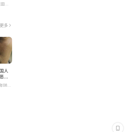
铃木爱理/片寄凉太/吉田有里/高野洸/渡边佑太朗/稲田美紀/カルマ/福田爱依/Mei/Fukuda/德重聪/
集
更多
集
国人
恶用
尽致
8月27日