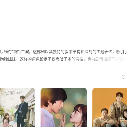
第28集
第29集
第30集
第34集
第35集
第36集
第40集
第41集
第42集
第46集
第47集
第48集
静和尹善宇领衔主演。这部剧以其独特的叙事结构和深刻的主题表达，吸引
胞胎姐妹，这样的角色设定不仅考验了她的演技，也为剧情增添了丰富的
第52集
第53集
第54集
围绕着两位女性展开，一位是为了复仇而生活在他人生活中的女人，另一
第58集
第59集
第60集
剧充满了紧张感和悬疑氛围，让人不禁为剧中人物的命运揪心。同时，剧
人在面对困境时的复杂心理和行为选择。
第64集
第65集
第66集
异的角色区分开来，无论是聪明能干的姐姐还是出生于富裕家庭的妹妹，
第70集
第71集
第72集
，也让人更加期待她在未来的作品中的表现。尹善宇的表演也同样精彩，
第76集
第77集
第78集