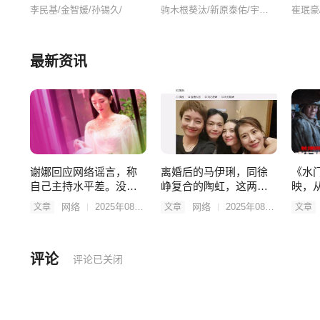
李民基/金智媛/孙锡久/
驹木根葵汰/新原泰佑/宇佐卓真/南雲奨馬/桥本淳/片山萌美/篠原悠伸/福津健創/今川宇宙/
第127集
第128集
第129集
最新资讯
第133集
第134集
第135集
第139集
第140集
谢娜回应网络谣言，称
离婚后的马伊琍，同徐
《水
自己主持水平差。没文
峥复合的陶虹，这两位
映，
化，网友：十分赞同！
才是中年女演员的危机
明，
网络
2025年08月27日
网络
2025年08月27日
文章
文章
文章
评论
评论已关闭