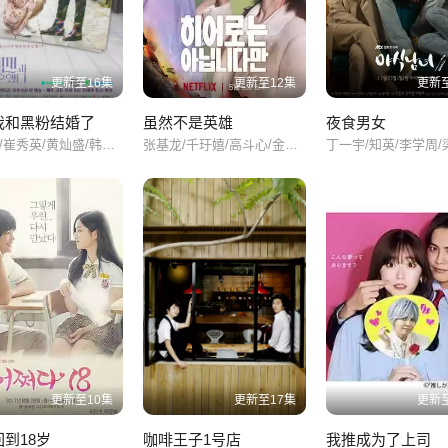
姐的复仇之路，另一条线则是妹妹的欲望之旅。随着剧情的推进，这两条
不仅增加了剧情的丰富性，也让观众在观看过程中始终保持高度的兴趣和
第82集
第83集
第84集
更新至16集
更新至12集
更新至
第88集
第89集
第90集
精彩的剧情和出色的表演，还有着深刻的主题思考。它让我们重新审视了
我和黑粉结婚了
虽然不是英雄
夜食男女
崔泰俊/崔秀英/黄灿盛/韩智安/金旻奎/金善赫/金夏景/东铉培/林度允/白承宪/池浩成/金炯民/刘瑞真/
张基龙/千玗嬉/高斗心/金秀贤/吴万石/朴昭怡/
第94集
第95集
第96集
第100集
第101集
第102
第106集
第107集
第108
第112集
第113集
第114
第118集
第119集
第120
更新至10集
更新至17集
更新至
第124集
第125集
第126
到18岁
咖啡王子1号店
我推成为了上司