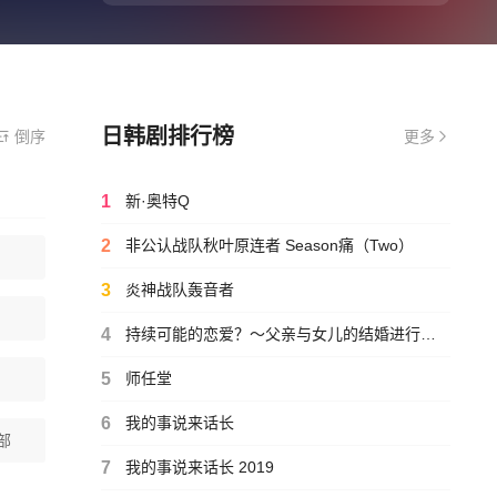
日韩剧排行榜
倒序
更多
1
新·奥特Q
2
非公认战队秋叶原连者 Season痛（Two）
3
炎神战队轰音者
4
持续可能的恋爱？～父亲与女儿的结婚进行曲～
5
师任堂
6
我的事说来话长
部
7
我的事说来话长 2019