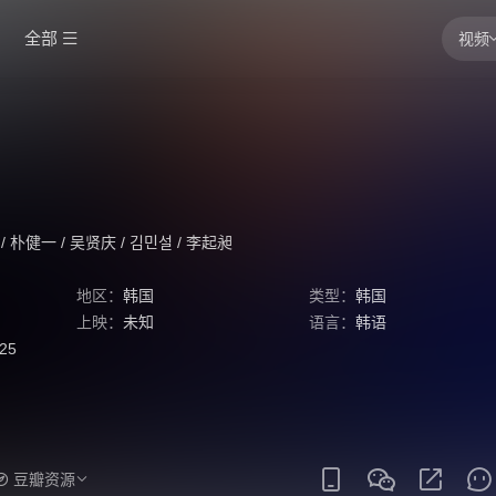
全部
视频
/
朴健一
/
吴贤庆
/
김민설
/
李起昶
地区：
韩国
类型：
韩国
上映：
未知
语言：
韩语
:25
豆瓣资源