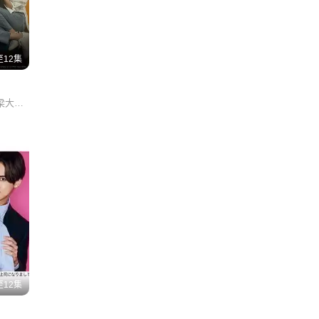
线索
好奇
12集
人性
丁一宇/知英/李学周/梁大赫/金承秀/申宇謙/金秀珍/朴成俊/
集
集
集
集
12集
集