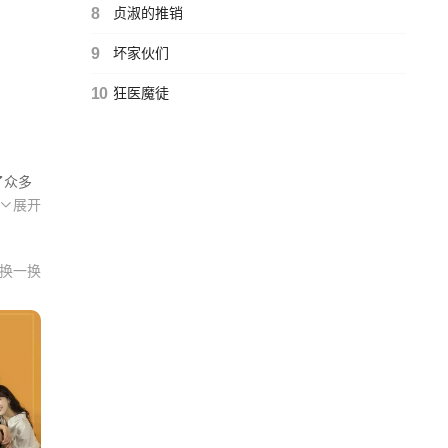
8
贞淑的推销
9
坏家伙们
10
狂医魔徒
了众多
展开
层次
换一换
位则
中对
都被
他与