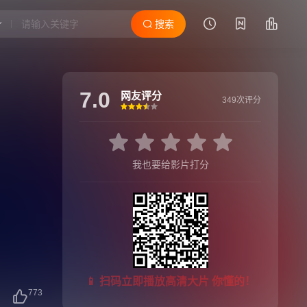
搜索
7.0
网友评分
349次评分
很差
较差
还行
推荐
力荐
我也要给影片打分
📱 扫码立即播放高清大片 你懂的！
773