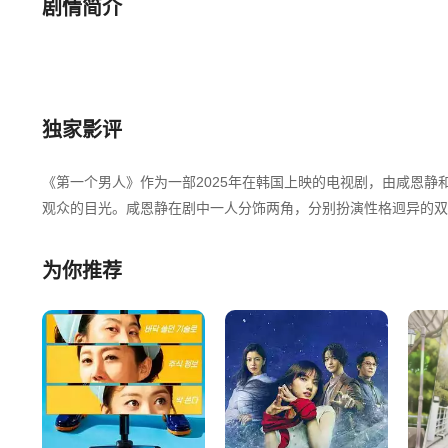
第25集
第26集
第27集
剧情简介
第31集
第32集
第33集
第37集
第38集
第39集
独家影评
第43集
第44集
第45集
《第一个男人》作为一部2025年在韩国上映的电视剧，由咸恩
观众的目光。咸恩静在剧中一人分饰两角，分别扮演性格迥异的双
第49集
第50集
第51集
感。
为你推荐
从观影感受上来说，《第一个男人》是一部充满张力的作品。剧情
第55集
第56集
第57集
是为了满足自己的欲望而窃取他人生活的妹妹。这种设定使得整部
于人性的探讨也十分深刻，通过两个截然不同的女性形象，展现了
第61集
第62集
第63集
在角色表演方面，咸恩静的表现尤为出色。她成功地将两个性格迥
第67集
第68集
第69集
她演绎得栩栩如生。她的演技不仅让观众看到了她作为演员的实力
咸恩静之间的对手戏火花四溅，为整部剧增色不少。
第73集
第74集
第75集