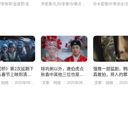
崔珉豪/李侑菲/金喜赞/金甫美/
尹恩惠/孔刘/李善均/蔡贞安/金昌完/金东旭/金材昱/李言/尹英儿/闵瑞贤/尹胜雅/朴元淑/李汉伟/金英玉/崔日华/金慈玉/韩多敏/
第130集
第131集
第132
第136集
第137集
第138
门桥》第2次延期下
除巩俐以外，唐伯虎点
强推一部猛剧，韩
从春节上映到清
秋香中其他三位也是绝
真敢拍，将人的罪
能完成百亿目标吗
世美女，颜值履历都很
一部剧展现得淋漓
网络
2025年08月27日
网络
2025年08月27日
网络
2025年0
文章
文章
不凡！